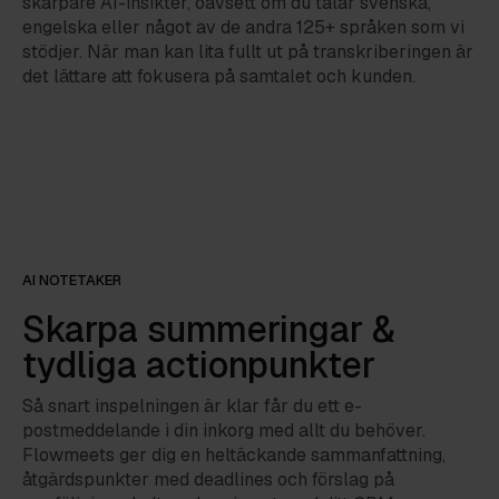
skarpare AI-insikter, oavsett om du talar svenska,
engelska eller något av de andra 125+ språken som vi
stödjer. När man kan lita fullt ut på transkriberingen är
det lättare att fokusera på samtalet och kunden.
AI NOTETAKER
Skarpa summeringar &
tydliga actionpunkter
Så snart inspelningen är klar får du ett e-
postmeddelande i din inkorg med allt du behöver.
Flowmeets ger dig en heltäckande sammanfattning,
åtgärdspunkter med deadlines och förslag på