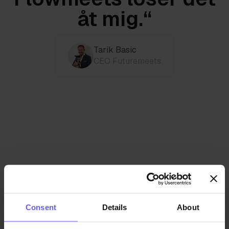
åt mig.“
Tarik Basic
CEO Futuremeets
Consent
Details
About